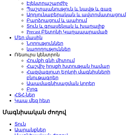
Էլեկտրաշարժիչ
Պաշտպանություն և նավթ և գազ
Արդյունաբերական և ավտոմատացում
Բարձրացում և պահում
Տուն և գրասենյակ և խաղալիք
Precast Բետոնի Կաղապարամած
Մեր մասին
Նորություններ
կարողություններ
Ռեսուրս կենտրոն
Հումքի գնի միտում
Հաշվիչ հոսքի խտության համար
Հազվագյուտ Երկրի մագնիսների
բնութագրեր
Ապամագնիսացման կորեր
Բլոգ
ՀՏՀ-ներ
Կապ մեզ հետ
Մագնիսական ժողով
Տուն
Ապրանքներ