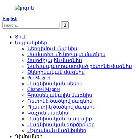
English
Տուն
Ապրանքներ
Նեոդիմում մագնիս
Սամարիումի կոբալտ մագնիս
Շարժիչային մագնիս
Նախապատրաստված բետոնե մագնիս
Ձկնորսական մագնիս
Pot Magnet
Մագնիսական Կեռիկ
Channel Magnet
Գրասենյակային մագնիս
Ռետինե ծածկով մագնիս
Պլաստիկ ծածկով մագնիս
Կպչուն մագնիս
Մագնիսական խաղալիք
Մագնիսական գործիքներ
Մշտական ​​մագնիսներ
Դիմումներ