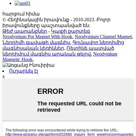
հարցում հիմա
© Հեղինակային իրավունք - 2010-2023. Բոլոր
իրավունքները պաշտպանված են:
Թեժ ապրանքներ
-
Կայքի քարտեզ
Neodymium Pot Magnet With Hook
,
Neodymium Channel Magnet
,
Նեոդիմի գավաթի մագնիս
,
Գունավոր նեոդիմից
մագնիսական կեռիկներ
,
Ռետինե պատված
նեոդիմում մագնիս արական թելով
,
Neodymium
Magnetic Hook
,
Ուղարկել էլ
x