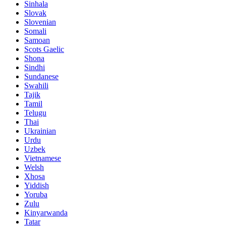
Sinhala
Slovak
Slovenian
Somali
Samoan
Scots Gaelic
Shona
Sindhi
Sundanese
Swahili
Tajik
Tamil
Telugu
Thai
Ukrainian
Urdu
Uzbek
Vietnamese
Welsh
Xhosa
Yiddish
Yoruba
Zulu
Kinyarwanda
Tatar