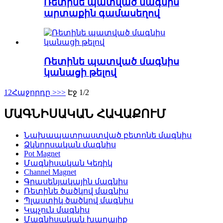
Ռետինե պատված մագնիս
արտաքին գամասեղով
Ռետինե պատված մագնիս
կանացի թելով
1
2
Հաջորդը >
>>
Էջ 1/2
ՄԱԳՆԻՍԱԿԱՆ ՀԱՎԱՔՈՒՄ
Նախապատրաստված բետոնե մագնիս
Ձկնորսական մագնիս
Pot Magnet
Մագնիսական Կեռիկ
Channel Magnet
Գրասենյակային մագնիս
Ռետինե ծածկով մագնիս
Պլաստիկ ծածկով մագնիս
Կպչուն մագնիս
Մագնիսական խաղալիք