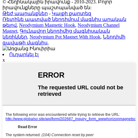
© Հեղինակային իրավունք - 2010-2023. Բոլոր
իրավունքները պաշտպանված են:
Թեժ ապրանքներ
-
Կայքի քարտեզ
Ռետինե պատված նեոդիմում մագնիս արական
թելով
,
Neodymium Magnetic Hook
,
Neodymium Channel
Magnet
,
Գունավոր նեոդիմից մագնիսական
կեռիկներ
,
Neodymium Pot Magnet With Hook
,
Նեոդիմի
գավաթի մագնիս
,
Ուղարկել էլ
x