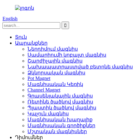
English
Տուն
Ապրանքներ
Նեոդիմում մագնիս
Սամարիումի կոբալտ մագնիս
Շարժիչային մագնիս
Նախապատրաստված բետոնե մագնիս
Ձկնորսական մագնիս
Pot Magnet
Մագնիսական Կեռիկ
Channel Magnet
Գրասենյակային մագնիս
Ռետինե ծածկով մագնիս
Պլաստիկ ծածկով մագնիս
Կպչուն մագնիս
Մագնիսական խաղալիք
Մագնիսական գործիքներ
Մշտական ​​մագնիսներ
Դիմումներ