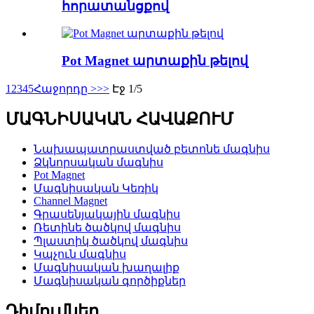
հորատանցքով
Pot Magnet արտաքին թելով
1
2
3
4
5
Հաջորդը >
>>
Էջ 1/5
ՄԱԳՆԻՍԱԿԱՆ ՀԱՎԱՔՈՒՄ
Նախապատրաստված բետոնե մագնիս
Ձկնորսական մագնիս
Pot Magnet
Մագնիսական Կեռիկ
Channel Magnet
Գրասենյակային մագնիս
Ռետինե ծածկով մագնիս
Պլաստիկ ծածկով մագնիս
Կպչուն մագնիս
Մագնիսական խաղալիք
Մագնիսական գործիքներ
Դիմումներ