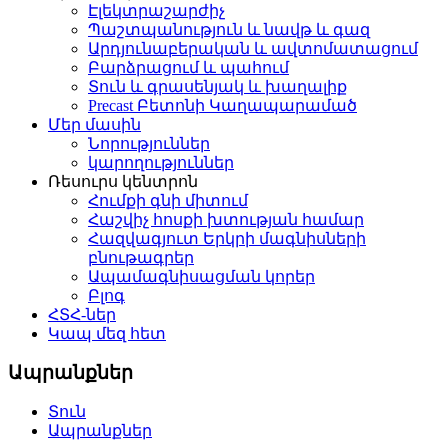
Էլեկտրաշարժիչ
Պաշտպանություն և նավթ և գազ
Արդյունաբերական և ավտոմատացում
Բարձրացում և պահում
Տուն և գրասենյակ և խաղալիք
Precast Բետոնի Կաղապարամած
Մեր մասին
Նորություններ
կարողություններ
Ռեսուրս կենտրոն
Հումքի գնի միտում
Հաշվիչ հոսքի խտության համար
Հազվագյուտ Երկրի մագնիսների
բնութագրեր
Ապամագնիսացման կորեր
Բլոգ
ՀՏՀ-ներ
Կապ մեզ հետ
Ապրանքներ
Տուն
Ապրանքներ