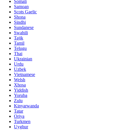
Somali
Samoan
Scots Gaelic
Shona
Sindhi
Sundanese
Swahili
Tajik
Tamil
Telugu
Thai
Ukrainian
Urdu
Uzbek
Vietnamese
Welsh
Xhosa
Yiddish
Yoruba
Zulu
Kinyarwanda
Tatar
Oriya
Turkmen
Uyghur