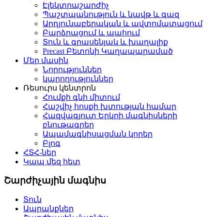
Էլեկտրաշարժիչ
Պաշտպանություն և նավթ և գազ
Արդյունաբերական և ավտոմատացում
Բարձրացում և պահում
Տուն և գրասենյակ և խաղալիք
Precast Բետոնի Կաղապարամած
Մեր մասին
Նորություններ
կարողություններ
Ռեսուրս կենտրոն
Հումքի գնի միտում
Հաշվիչ հոսքի խտության համար
Հազվագյուտ Երկրի մագնիսների
բնութագրեր
Ապամագնիսացման կորեր
Բլոգ
ՀՏՀ-ներ
Կապ մեզ հետ
Շարժիչային մագնիս
Տուն
Ապրանքներ