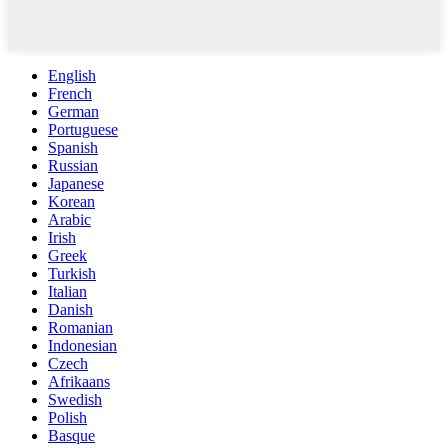
English
French
German
Portuguese
Spanish
Russian
Japanese
Korean
Arabic
Irish
Greek
Turkish
Italian
Danish
Romanian
Indonesian
Czech
Afrikaans
Swedish
Polish
Basque