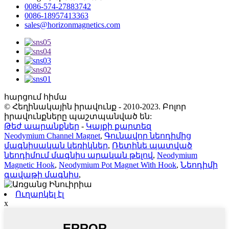
0086-574-27883742
0086-18957413363
sales@horizonmagnetics.com
հարցում հիմա
© Հեղինակային իրավունք - 2010-2023. Բոլոր
իրավունքները պաշտպանված են:
Թեժ ապրանքներ
-
Կայքի քարտեզ
Neodymium Channel Magnet
,
Գունավոր նեոդիմից
մագնիսական կեռիկներ
,
Ռետինե պատված
նեոդիմում մագնիս արական թելով
,
Neodymium
Magnetic Hook
,
Neodymium Pot Magnet With Hook
,
Նեոդիմի
գավաթի մագնիս
,
Ուղարկել էլ
x