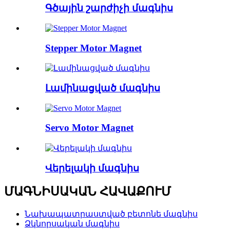
Գծային շարժիչի մագնիս
Stepper Motor Magnet
Լամինացված մագնիս
Servo Motor Magnet
Վերելակի մագնիս
ՄԱԳՆԻՍԱԿԱՆ ՀԱՎԱՔՈՒՄ
Նախապատրաստված բետոնե մագնիս
Ձկնորսական մագնիս