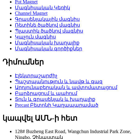
Pot Magnet
Մագնիսական Կեռիկ
Channel Magnet
Գրասենյակային մագնիս
Ռետինե ծածկով մագնիս
Պլաստիկ ծածկով մագնիս
Կպչուն մագնիս
Մագնիսական խաղալիք
Մագնիսական գործիքներ
Դիմումներ
Էլեկտրաշարժիչ
Պաշտպանություն և նավթ և գազ
Արդյունաբերական և ավտոմատացում
Բարձրացում և պահում
Տուն և գրասենյակ և խաղալիք
Precast Բետոնի Կաղապարամած
կապվել ԱՄՆ-ի հետ
128# Buzheng East Road, Wangchun Industrial Park Zone,
Ningbo, Չինաստան