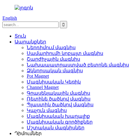
English
Տուն
Ապրանքներ
Նեոդիմում մագնիս
Սամարիումի կոբալտ մագնիս
Շարժիչային մագնիս
Նախապատրաստված բետոնե մագնիս
Ձկնորսական մագնիս
Pot Magnet
Մագնիսական Կեռիկ
Channel Magnet
Գրասենյակային մագնիս
Ռետինե ծածկով մագնիս
Պլաստիկ ծածկով մագնիս
Կպչուն մագնիս
Մագնիսական խաղալիք
Մագնիսական գործիքներ
Մշտական ​​մագնիսներ
Դիմումներ